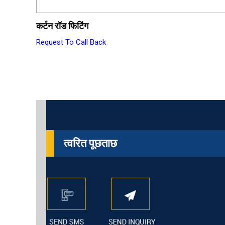
कर्टन रॉड फिटिंग
Request To Call Back
त्वरित पूछताछ