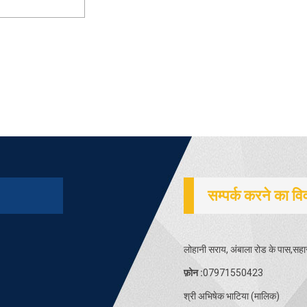
सम्पर्क करने का व
लोहानी सराय, अंबाला रोड के पास,सह
फ़ोन :
07971550423
श्री अभिषेक भाटिया
(
मालिक
)