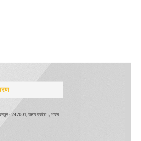
िवरण
ारनपुर - 247001, उतार प्रदेश।, भारत