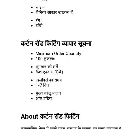
साइज
विभिन्न आकार उपलब्ध हैं
रंग
चाँदी
कर्टन रॉड फिटिंग व्यापार सूचना
Minimum Order Quantity
100 टुकड़ाs
भुगतान की शर्तें
कैश एडवांस (CA)
डिलीवरी का समय
1-7 दिन
मुख्य घरेलू बाज़ार
ऑल इंडिया
About कर्टन रॉड फिटिंग
व्यावसायिक क्षेत्र में हमारे गहन अनुभव के कारण, हम इसमें सहायक हैं