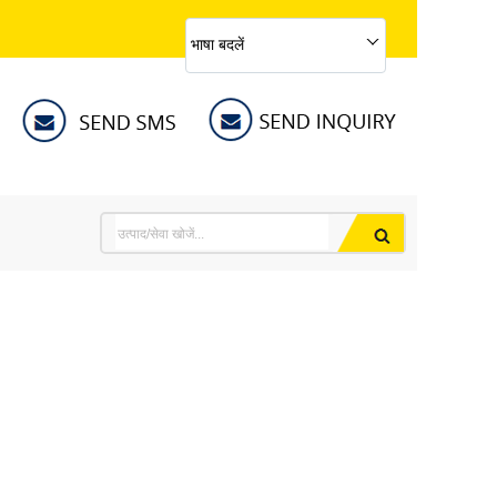
भाषा बदलें