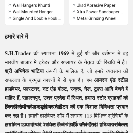
Wall Hangers Khunti
Jksd Abrasive Paper
Wall Mounted Hanger
Xtra Power Sandpaper With Velcro
Single And Double Hook Wall Hangers
Metal Grinding Wheel
हमारे बारे में
S.H.Trader
1969
की स्थापना
में हुई थी और वर्तमान में वह
भारतीय बाजार में ट्रेडर और सप्लायर के नेतृत्व की स्थिति में है।
श्री अभिषेक भाटिया
कंपनी के मालिक हैं, जो हमारे व्यवसाय की
आयरन एंड स्टील
सफलता के प्रमुख कारणों में से एक हैं। हम
हार्डवेयर, फास्टनर, नट एंड बोल्ट, स्क्रू, नेल, टूल्स आदि बेचने में
माहिर हैं,
सहारनपुर, उत्तर प्रदेश में स्थित,
हमारा स्टोर ग्राहकों को
एक ही स्थान पर हार्डवेयर आइटम की एक विशाल विविधता प्रदान
जिन उद्योगों को हम पूरा करते हैं
कर रहा है।
हमारी हार्डवेयर शॉप में लगभग 113 विभिन्न श्रेणियों के
यॉर्क वॉल हैंगर, हरि वायर नेल्स,
लगभग 7000 उत्पाद शामिल हैं जैसे
हम जिन उत्पादों की पेशकश कर रहे हैं, उनके सही आयाम, संक्षारण