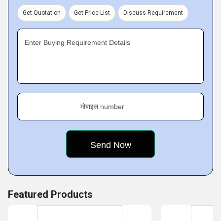
for serving the most innovatively designed Cutting Tools,
Get Quotation
Get Price List
Discuss Requirement
Power Tool Machines, Machines Spares and Accessories.
Enter Buying Requirement Details
मोबाइल number
Featured Products