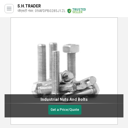
S.H.TRADER
TRUSTED
जीएसटी नंबर. 09AFDPB0285J1ZL
SELLER
ts
Gypsum Screw
Get a Price/Quote