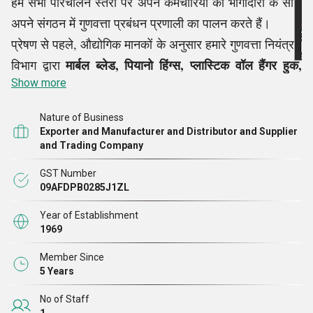
हम सभी परिचालन स्तरों पर अपने कर्मचारियों की भागीदारी के साथ
अपने संगठन में गुणवत्ता प्रबंधन प्रणाली का पालन करते हैं।
प्रेषण से पहले, औद्योगिक मानकों के अनुसार हमारे गुणवत्ता नियंत्रण
मार्बल ब्लेड, पियानो हिंग्स, प्लास्टिक वॉल हैंगर हुक,
विभाग द्वारा
Show more
ब्लैक कास्टर व्हील आदि जैसे हर एक उत्पाद की सूक्ष्म जांच की जाती
है।
Nature of Business
Exporter and Manufacturer and Distributor and Supplier
and Trading Company
GST Number
09AFDPB0285J1ZL
Year of Establishment
1969
Member Since
5 Years
No of Staff