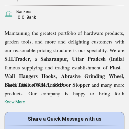
1
Bankers
ICICI Bank
Maintaining the greatest portfolio of hardware products,
garden tools, and more and delighting customers with
our reasonable pricing structure is our speciality. We are
S.H.Trader
Saharanpur, Uttar Pradesh (India)
, a
Plastic
famous supplying and trading establishment of
Wall Hangers Hooks, Abrasive Grinding Wheel,
Black Caster Wheel, SS Door Stopper
Facts Table of S.H.Trader:
and many more
products. Our company is happy to bring forth
Innovative, Ariom, Hari, Marshal and many more
Know More
popular brands of industrial products in the Indian
marketplace. We are also an Authorized Dealer of JK
Share a Quick Message with us
Files (India) Limited (An associate of Raymond Limited)