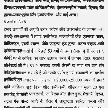
भारती टॉवर बोल्ट, के-बी बट हिंग्स, कर्टन पाइप्स, मारुति पियानो
प्रतिरोध, स्थायित्व और मजबूत संरचना के कारण कई उद्योगों में
हिंग्स, एक्स्ट्रा-पावर कटिंग व्हील्स, प्रभात स्टील स्क्रू, ड्रिल, हैंड
व्यापक रूप से मांग की जाती है। जिन क्षेत्रों में हमारे सामान का
टूल्स, पावर टूल्स और एक्सेसरीज, और कई अन्य।
अत्यधिक उपयोग किया जाता
है उनमें शामिल हैं:
हमारे उत्पादों की आपूर्ति उत्तर प्रदेश और उत्तराखंड के लगभग 531
कंस्ट्रक्शन
एक्स्ट्रा-पावर,
शहरों और कस्बों में हमारे प्रतिष्ठित सहयोगियों जैसे
फर्निचर
पिडिलाइट, एचपी स्क्रू, जेके फाइल्स एंड टूल्स, पट्टा स्क्रू आदि
ऑटोमोबाइल
के साथ की जाती है। पिछले 53 वर्षों में,
हमने तैनात पूंजी पर 11%
मैकेनिकल
से 42% से अधिक का लाभ उत्पन्न करने में लगभग 3000 ग्राहकों
कार्पेन्ट्री
की मदद की है। 97% ग्राहक हमारी कंपनी के साथ बार-बार और
फैब्रिकेशन
नियमित व्यापार कर रहे हैं जो उनके प्रति हमारी वफादारी को दर्शाता
हमारा विज़न
प्लंबिंग
है। औसत आधार पर, ग्राहकों ने 20,000-25,000 रुपये से हमारे
कृषि, आदि।
साथ कारोबार शुरू किया और कभी-कभी, ऑर्डर का मूल्य 20 गुना
एंकर फास्टनर्स, प्लास्टिक वॉल हैंगर हुक, मेसनरी ड्रिल,
हमारी दृष्टि
तक बढ़ जाता है।
नट्स एंड बोल्ट आदि के क्षेत्र में उत्कृष्टता हासिल करना और