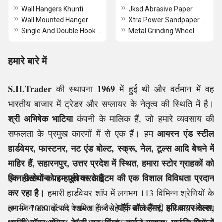
Wall Hangers Khunti
Jksd Abrasive Paper
Wall Mounted Hanger
Xtra Power Sandpaper With Velcro
Single And Double Hook Wall Hangers
Metal Grinding Wheel
हमारे बारे में
S.H.Trader
1969
की स्थापना
में हुई थी और वर्तमान में वह
भारतीय बाजार में ट्रेडर और सप्लायर के नेतृत्व की स्थिति में है।
श्री अभिषेक भाटिया
कंपनी के मालिक हैं, जो हमारे व्यवसाय की
आयरन एंड स्टील
सफलता के प्रमुख कारणों में से एक हैं। हम
हार्डवेयर, फास्टनर, नट एंड बोल्ट, स्क्रू, नेल, टूल्स आदि बेचने में
माहिर हैं,
सहारनपुर, उत्तर प्रदेश में स्थित,
हमारा स्टोर ग्राहकों को
एक ही स्थान पर हार्डवेयर आइटम की एक विशाल विविधता प्रदान
जिन उद्योगों को हम पूरा करते हैं
कर रहा है।
हमारी हार्डवेयर शॉप में लगभग 113 विभिन्न श्रेणियों के
यॉर्क वॉल हैंगर, हरि वायर नेल्स,
लगभग 7000 उत्पाद शामिल हैं जैसे
हम जिन उत्पादों की पेशकश कर रहे हैं, उनके सही आयाम, संक्षारण