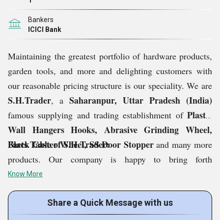
1
Bankers
ICICI Bank
Maintaining the greatest portfolio of hardware products,
garden tools, and more and delighting customers with
our reasonable pricing structure is our speciality. We are
S.H.Trader
Saharanpur, Uttar Pradesh (India)
, a
Plastic
famous supplying and trading establishment of
Wall Hangers Hooks, Abrasive Grinding Wheel,
Black Caster Wheel, SS Door Stopper
Facts Table of S.H.Trader:
and many more
products. Our company is happy to bring forth
Innovative, Ariom, Hari, Marshal and many more
Know More
popular brands of industrial products in the Indian
marketplace. We are also an Authorized Dealer of JK
Share a Quick Message with us
Files (India) Limited (An associate of Raymond Limited)