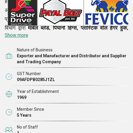
हम सभी परिचालन स्तरों पर अपने कर्मचारियों की भागीदारी के साथ
अपने संगठन में गुणवत्ता प्रबंधन प्रणाली का पालन करते हैं।
प्रेषण से पहले, औद्योगिक मानकों के अनुसार हमारे गुणवत्ता नियंत्रण
मार्बल ब्लेड, पियानो हिंग्स, प्लास्टिक वॉल हैंगर हुक,
विभाग द्वारा
Show more
ब्लैक कास्टर व्हील आदि जैसे हर एक उत्पाद की सूक्ष्म जांच की जाती
है।
Nature of Business
Exporter and Manufacturer and Distributor and Supplier
and Trading Company
GST Number
09AFDPB0285J1ZL
Year of Establishment
1969
Member Since
5 Years
No of Staff