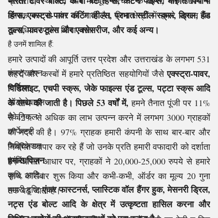
भारती टॉवर बोल्ट, के-बी बट हिंग्स, कर्टन पाइप्स, मारुति पियानो
प्रतिरोध, स्थायित्व और मजबूत संरचना के कारण कई उद्योगों में
हिंग्स, एक्स्ट्रा-पावर कटिंग व्हील्स, प्रभात स्टील स्क्रू, ड्रिल, हैंड
व्यापक रूप से मांग की जाती है। जिन क्षेत्रों में हमारे सामान का
टूल्स, पावर टूल्स और एक्सेसरीज, और कई अन्य।
अत्यधिक उपयोग किया जाता
है उनमें शामिल हैं:
हमारे उत्पादों की आपूर्ति उत्तर प्रदेश और उत्तराखंड के लगभग 531
कंस्ट्रक्शन
एक्स्ट्रा-पावर,
शहरों और कस्बों में हमारे प्रतिष्ठित सहयोगियों जैसे
फर्निचर
पिडिलाइट, एचपी स्क्रू, जेके फाइल्स एंड टूल्स, पट्टा स्क्रू आदि
ऑटोमोबाइल
के साथ की जाती है। पिछले 53 वर्षों में,
हमने तैनात पूंजी पर 11%
मैकेनिकल
से 42% से अधिक का लाभ उत्पन्न करने में लगभग 3000 ग्राहकों
कार्पेन्ट्री
की मदद की है। 97% ग्राहक हमारी कंपनी के साथ बार-बार और
फैब्रिकेशन
नियमित व्यापार कर रहे हैं जो उनके प्रति हमारी वफादारी को दर्शाता
हमारा विज़न
प्लंबिंग
है। औसत आधार पर, ग्राहकों ने 20,000-25,000 रुपये से हमारे
कृषि, आदि।
साथ कारोबार शुरू किया और कभी-कभी, ऑर्डर का मूल्य 20 गुना
एंकर फास्टनर्स, प्लास्टिक वॉल हैंगर हुक, मेसनरी ड्रिल,
हमारी दृष्टि
तक बढ़ जाता है।
नट्स एंड बोल्ट आदि के क्षेत्र में उत्कृष्टता हासिल करना और