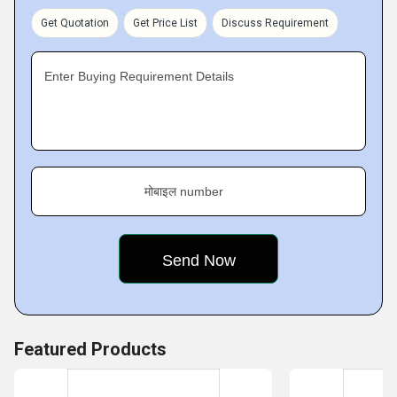
for serving the most innovatively designed Cutting Tools,
Get Quotation
Get Price List
Discuss Requirement
Power Tool Machines, Machines Spares and Accessories.
Enter Buying Requirement Details
मोबाइल number
Featured Products