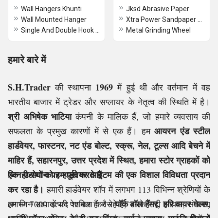
Wall Hangers Khunti
Jksd Abrasive Paper
Wall Mounted Hanger
Xtra Power Sandpaper With Velcro
Single And Double Hook Wall Hangers
Metal Grinding Wheel
हमारे बारे में
S.H.Trader
1969
की स्थापना
में हुई थी और वर्तमान में वह
भारतीय बाजार में ट्रेडर और सप्लायर के नेतृत्व की स्थिति में है।
श्री अभिषेक भाटिया
कंपनी के मालिक हैं, जो हमारे व्यवसाय की
आयरन एंड स्टील
सफलता के प्रमुख कारणों में से एक हैं। हम
हार्डवेयर, फास्टनर, नट एंड बोल्ट, स्क्रू, नेल, टूल्स आदि बेचने में
माहिर हैं,
सहारनपुर, उत्तर प्रदेश में स्थित,
हमारा स्टोर ग्राहकों को
एक ही स्थान पर हार्डवेयर आइटम की एक विशाल विविधता प्रदान
जिन उद्योगों को हम पूरा करते हैं
कर रहा है।
हमारी हार्डवेयर शॉप में लगभग 113 विभिन्न श्रेणियों के
यॉर्क वॉल हैंगर, हरि वायर नेल्स,
लगभग 7000 उत्पाद शामिल हैं जैसे
हम जिन उत्पादों की पेशकश कर रहे हैं, उनके सही आयाम, संक्षारण