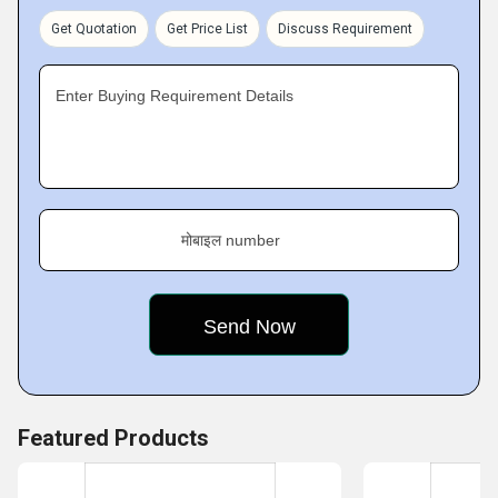
for serving the most innovatively designed Cutting Tools,
Get Quotation
Get Price List
Discuss Requirement
Power Tool Machines, Machines Spares and Accessories.
Enter Buying Requirement Details
मोबाइल number
Featured Products