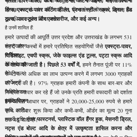
भारती टॉवर बोल्ट, के-बी बट हिंग्स, कर्टन पाइप्स, मारुति पियानो
प्रतिरोध, स्थायित्व और मजबूत संरचना के कारण कई उद्योगों में
हिंग्स, एक्स्ट्रा-पावर कटिंग व्हील्स, प्रभात स्टील स्क्रू, ड्रिल, हैंड
व्यापक रूप से मांग की जाती है। जिन क्षेत्रों में हमारे सामान का
टूल्स, पावर टूल्स और एक्सेसरीज, और कई अन्य।
अत्यधिक उपयोग किया जाता
है उनमें शामिल हैं:
हमारे उत्पादों की आपूर्ति उत्तर प्रदेश और उत्तराखंड के लगभग 531
कंस्ट्रक्शन
एक्स्ट्रा-पावर,
शहरों और कस्बों में हमारे प्रतिष्ठित सहयोगियों जैसे
फर्निचर
पिडिलाइट, एचपी स्क्रू, जेके फाइल्स एंड टूल्स, पट्टा स्क्रू आदि
ऑटोमोबाइल
के साथ की जाती है। पिछले 53 वर्षों में,
हमने तैनात पूंजी पर 11%
मैकेनिकल
से 42% से अधिक का लाभ उत्पन्न करने में लगभग 3000 ग्राहकों
कार्पेन्ट्री
की मदद की है। 97% ग्राहक हमारी कंपनी के साथ बार-बार और
फैब्रिकेशन
नियमित व्यापार कर रहे हैं जो उनके प्रति हमारी वफादारी को दर्शाता
हमारा विज़न
प्लंबिंग
है। औसत आधार पर, ग्राहकों ने 20,000-25,000 रुपये से हमारे
कृषि, आदि।
साथ कारोबार शुरू किया और कभी-कभी, ऑर्डर का मूल्य 20 गुना
एंकर फास्टनर्स, प्लास्टिक वॉल हैंगर हुक, मेसनरी ड्रिल,
हमारी दृष्टि
तक बढ़ जाता है।
नट्स एंड बोल्ट आदि के क्षेत्र में उत्कृष्टता हासिल करना और