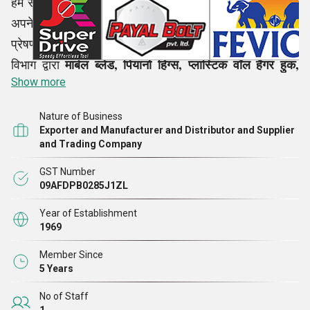
हम सभी परिचालन स्तरों पर अपने कर्मचारियों की भागीदारी के साथ
अपने संगठन में गुणवत्ता प्रबंधन प्रणाली का पालन करते हैं।
प्रेषण से पहले, औद्योगिक मानकों के अनुसार हमारे गुणवत्ता नियंत्रण
मार्बल ब्लेड, पियानो हिंग्स, प्लास्टिक वॉल हैंगर हुक,
विभाग द्वारा
Show more
ब्लैक कास्टर व्हील आदि जैसे हर एक उत्पाद की सूक्ष्म जांच की जाती
है।
Nature of Business
Exporter and Manufacturer and Distributor and Supplier
and Trading Company
GST Number
09AFDPB0285J1ZL
Year of Establishment
1969
Member Since
5 Years
No of Staff