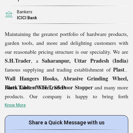
1
Bankers
ICICI Bank
Maintaining the greatest portfolio of hardware products,
garden tools, and more and delighting customers with
our reasonable pricing structure is our speciality. We are
S.H.Trader
Saharanpur, Uttar Pradesh (India)
, a
Plastic
famous supplying and trading establishment of
Wall Hangers Hooks, Abrasive Grinding Wheel,
Black Caster Wheel, SS Door Stopper
Facts Table of S.H.Trader:
and many more
products. Our company is happy to bring forth
Innovative, Ariom, Hari, Marshal and many more
Know More
popular brands of industrial products in the Indian
marketplace. We are also an Authorized Dealer of JK
Share a Quick Message with us
Files (India) Limited (An associate of Raymond Limited)