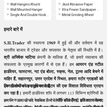
Wall Hangers Khunti
Jksd Abrasive Paper
Wall Mounted Hanger
Xtra Power Sandpaper With Velcro
Single And Double Hook Wall Hangers
Metal Grinding Wheel
हमारे बारे में
S.H.Trader
1969
की स्थापना
में हुई थी और वर्तमान में वह
भारतीय बाजार में ट्रेडर और सप्लायर के नेतृत्व की स्थिति में है।
श्री अभिषेक भाटिया
कंपनी के मालिक हैं, जो हमारे व्यवसाय की
आयरन एंड स्टील
सफलता के प्रमुख कारणों में से एक हैं। हम
हार्डवेयर, फास्टनर, नट एंड बोल्ट, स्क्रू, नेल, टूल्स आदि बेचने में
माहिर हैं,
सहारनपुर, उत्तर प्रदेश में स्थित,
हमारा स्टोर ग्राहकों को
एक ही स्थान पर हार्डवेयर आइटम की एक विशाल विविधता प्रदान
जिन उद्योगों को हम पूरा करते हैं
कर रहा है।
हमारी हार्डवेयर शॉप में लगभग 113 विभिन्न श्रेणियों के
यॉर्क वॉल हैंगर, हरि वायर नेल्स,
लगभग 7000 उत्पाद शामिल हैं जैसे
हम जिन उत्पादों की पेशकश कर रहे हैं, उनके सही आयाम, संक्षारण