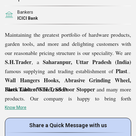
1
Bankers
ICICI Bank
Maintaining the greatest portfolio of hardware products,
garden tools, and more and delighting customers with
our reasonable pricing structure is our speciality. We are
S.H.Trader
Saharanpur, Uttar Pradesh (India)
, a
Plastic
famous supplying and trading establishment of
Wall Hangers Hooks, Abrasive Grinding Wheel,
Black Caster Wheel, SS Door Stopper
Facts Table of S.H.Trader:
and many more
products. Our company is happy to bring forth
Innovative, Ariom, Hari, Marshal and many more
Know More
popular brands of industrial products in the Indian
marketplace. We are also an Authorized Dealer of JK
Share a Quick Message with us
Files (India) Limited (An associate of Raymond Limited)