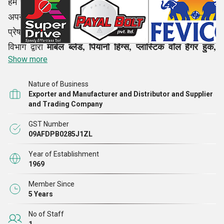
हम सभी परिचालन स्तरों पर अपने कर्मचारियों की भागीदारी के साथ
अपने संगठन में गुणवत्ता प्रबंधन प्रणाली का पालन करते हैं।
प्रेषण से पहले, औद्योगिक मानकों के अनुसार हमारे गुणवत्ता नियंत्रण
मार्बल ब्लेड, पियानो हिंग्स, प्लास्टिक वॉल हैंगर हुक,
विभाग द्वारा
Show more
ब्लैक कास्टर व्हील आदि जैसे हर एक उत्पाद की सूक्ष्म जांच की जाती
है।
Nature of Business
Exporter and Manufacturer and Distributor and Supplier
and Trading Company
GST Number
09AFDPB0285J1ZL
Year of Establishment
1969
Member Since
5 Years
No of Staff