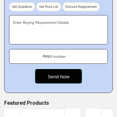
for serving the most innovatively designed Cutting Tools,
Get Quotation
Get Price List
Discuss Requirement
Power Tool Machines, Machines Spares and Accessories.
Enter Buying Requirement Details
मोबाइल number
Featured Products