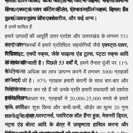
भारती टॉवर बोल्ट, के-बी बट हिंग्स, कर्टन पाइप्स, मारुति पियानो
प्रतिरोध, स्थायित्व और मजबूत संरचना के कारण कई उद्योगों में
हिंग्स, एक्स्ट्रा-पावर कटिंग व्हील्स, प्रभात स्टील स्क्रू, ड्रिल, हैंड
व्यापक रूप से मांग की जाती है। जिन क्षेत्रों में हमारे सामान का
टूल्स, पावर टूल्स और एक्सेसरीज, और कई अन्य।
अत्यधिक उपयोग किया जाता
है उनमें शामिल हैं:
हमारे उत्पादों की आपूर्ति उत्तर प्रदेश और उत्तराखंड के लगभग 531
कंस्ट्रक्शन
एक्स्ट्रा-पावर,
शहरों और कस्बों में हमारे प्रतिष्ठित सहयोगियों जैसे
फर्निचर
पिडिलाइट, एचपी स्क्रू, जेके फाइल्स एंड टूल्स, पट्टा स्क्रू आदि
ऑटोमोबाइल
के साथ की जाती है। पिछले 53 वर्षों में,
हमने तैनात पूंजी पर 11%
मैकेनिकल
से 42% से अधिक का लाभ उत्पन्न करने में लगभग 3000 ग्राहकों
कार्पेन्ट्री
की मदद की है। 97% ग्राहक हमारी कंपनी के साथ बार-बार और
फैब्रिकेशन
नियमित व्यापार कर रहे हैं जो उनके प्रति हमारी वफादारी को दर्शाता
हमारा विज़न
प्लंबिंग
है। औसत आधार पर, ग्राहकों ने 20,000-25,000 रुपये से हमारे
कृषि, आदि।
साथ कारोबार शुरू किया और कभी-कभी, ऑर्डर का मूल्य 20 गुना
एंकर फास्टनर्स, प्लास्टिक वॉल हैंगर हुक, मेसनरी ड्रिल,
हमारी दृष्टि
तक बढ़ जाता है।
नट्स एंड बोल्ट आदि के क्षेत्र में उत्कृष्टता हासिल करना और